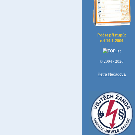
Počet přístupů:
od 14.1.2004
© 2004 - 2026
Petra Nečadová