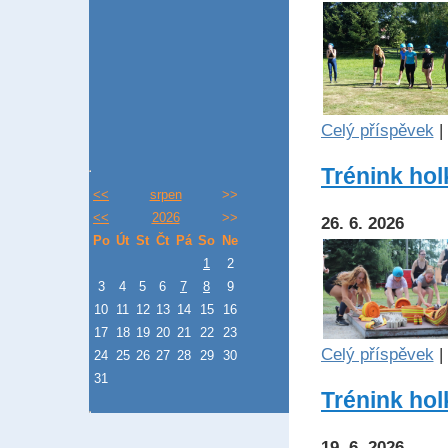
Celý příspěvek
|
Trénink holk
<<
srpen
>>
<<
2026
>>
26. 6. 2026
Po
Út
St
Čt
Pá
So
Ne
1
2
3
4
5
6
7
8
9
10
11
12
13
14
15
16
17
18
19
20
21
22
23
Celý příspěvek
|
24
25
26
27
28
29
30
31
Trénink holk
19. 6. 2026