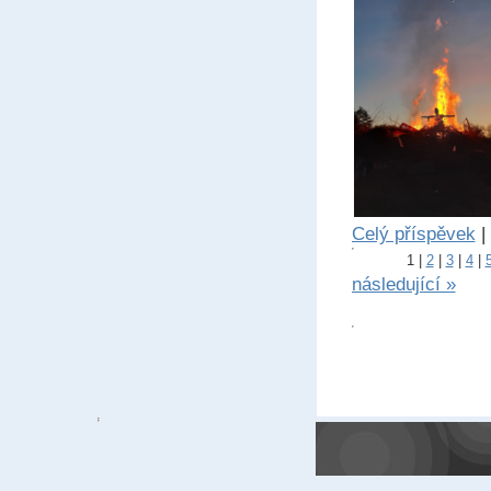
Celý příspěvek
|
1
|
2
|
3
|
4
|
následující »