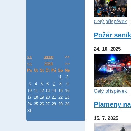
Celý příspěvek
|
Požár seník
24. 10. 2025
<<
srpen
>>
<<
2026
>>
Po
Út
St
Čt
Pá
So
Ne
1
2
3
4
5
6
7
8
9
Celý příspěvek
|
10
11
12
13
14
15
16
17
18
19
20
21
22
23
Plameny na 
24
25
26
27
28
29
30
31
15. 7. 2025