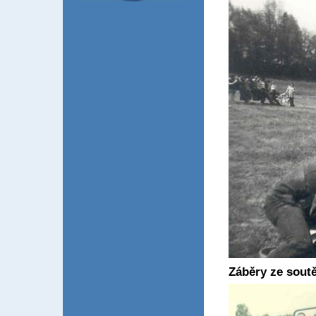
Záběry ze soutě