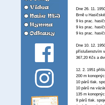
Dne 26. 11. 195
Brně u Hasičské
9 ks prac. hasič
9 ks prac. hasič
9 ks prac. hasič
Dne 10. 12. 1950
příslušenstvím 
367,20 Kčs a dv
12. 2. 1951 přišl
200 m konopnýc
10 párů tlak. sp
10 párů na vázán
135 m konopnýc
9 párů tlak. spo