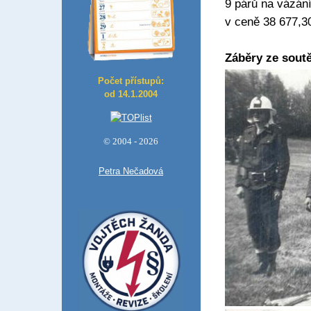
9 párů na vázání
v ceně 38 677,3
Záběry ze soutě
Počet přístupů:
od 14.1.2004
© 2004 - 2026
Petra Nečadová