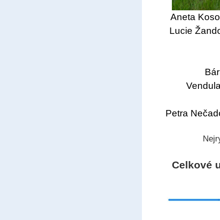
Aneta Koso
Lucie Žando
Bár
Vendula
Petra Nečado
Nejr
Celkové u