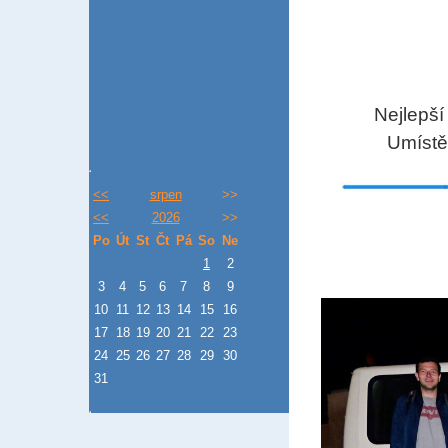
Nejlepší
U
míst
<<
srpen
>>
<<
2026
>>
Po
Út
St
Čt
Pá
So
Ne
1
2
3
4
5
6
7
8
9
10
11
12
13
14
15
16
17
18
19
20
21
22
23
24
25
26
27
28
29
30
31