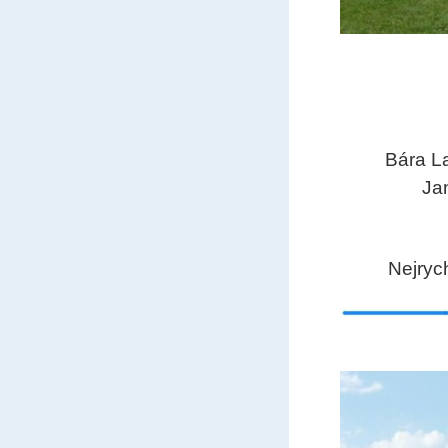
Bára L
Ja
Nejrych