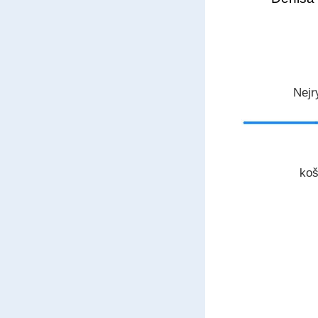
Nejr
koš