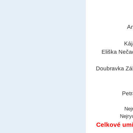
An
Káj
Eliška Neča
Doubravka Záb
Petr
Nej
Nejry
Celkové umís