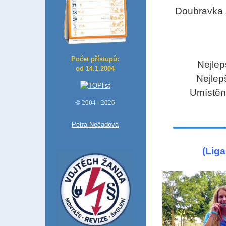
Doubravka Z
Počet přístupů:
Nejlep
od 14.1.2004
Nejlep
U
místěn
© 2004 - 2026
Petra Nečadová
(Liga