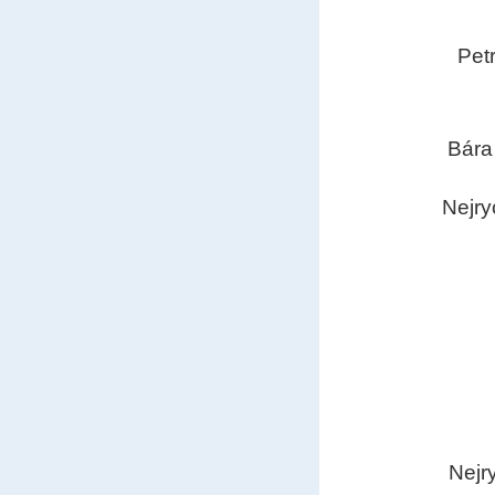
Pet
Bára
Nejry
Nejr