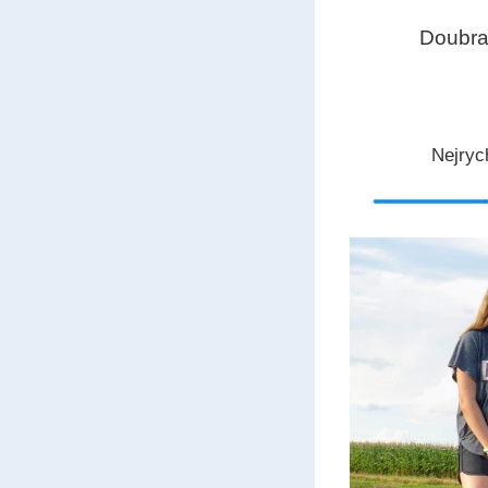
Doubrav
Nejryc