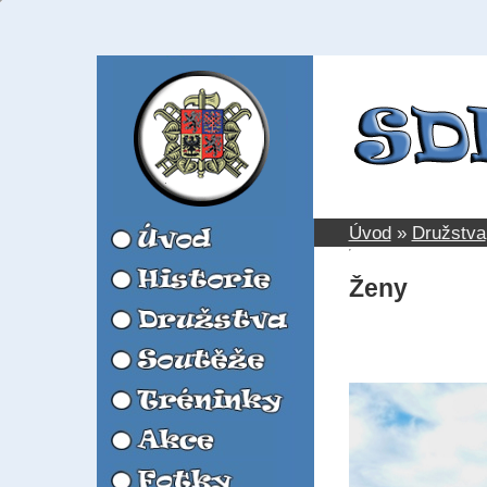
Úvod
»
Družstva
Ženy