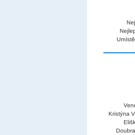
Nej
Nejlep
U
míst
Vend
Kristýna 
Eliš
Doubrav