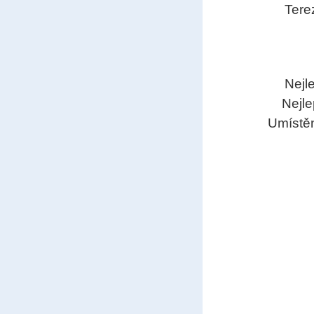
Tere
Nejl
Nejle
U
místě