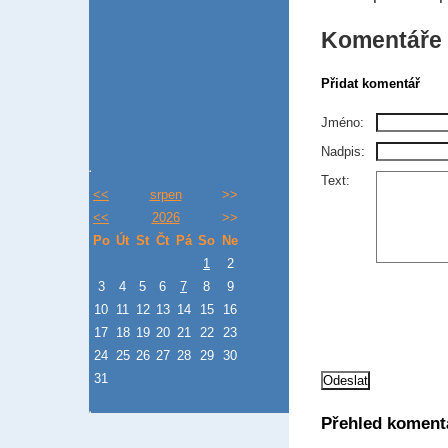
Komentáře
Přidat komentář
Jméno:
Nadpis:
Text:
<<
srpen
>>
<<
2026
>>
Po
Út
St
Čt
Pá
So
Ne
1
2
3
4
5
6
7
8
9
10
11
12
13
14
15
16
17
18
19
20
21
22
23
24
25
26
27
28
29
30
31
Přehled koment