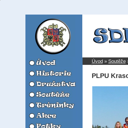
Úvod
»
Soutěže
PLPU Krason