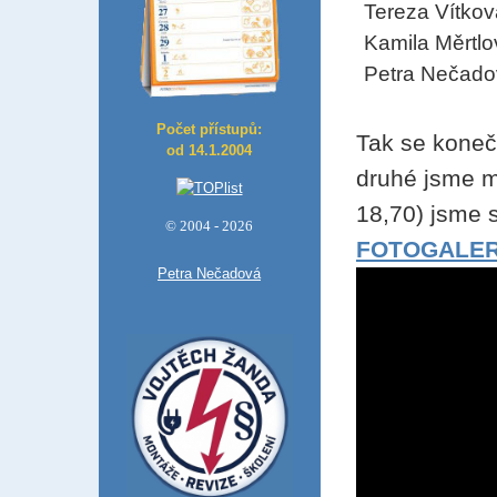
Tereza Vítkov
Kamila Měrtlo
Petra Nečadov
Počet přístupů:
Tak se konečn
od 14.1.2004
druhé jsme 
18,70) jsme 
© 2004 - 2026
FOTOGALER
Petra Nečadová