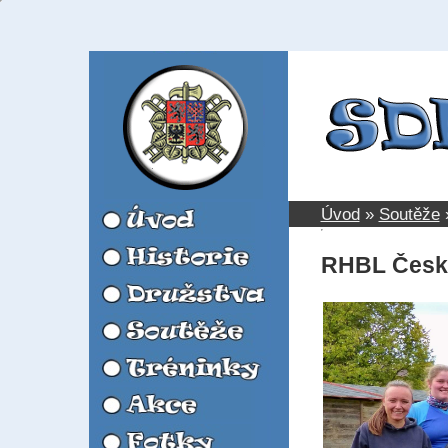
Úvod
»
Soutěže
RHBL Česká 