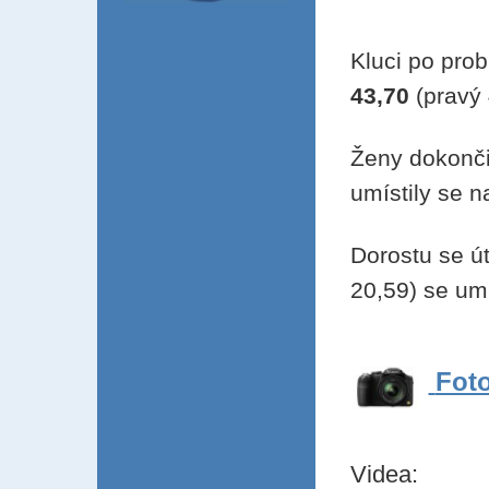
Kluci po pro
43,70
(pravý 
Ženy dokonči
umístily se 
Dorostu se ú
20,59) se umí
Foto
Videa: