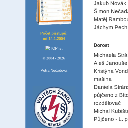
Jakub Novák 
Šimon Nečada
Matěj Rambou
Jáchym Pech 
Počet přístupů:
od 14.1.2004
Dorost
Michaela Strá
© 2004 - 2026
Aleš Janoušek
Kristýna Von
Petra Nečadová
mašina
Daniela Strán
půjčeno z Bíto
rozdělovač
Michal Kubišta
Půjčeno
- L. 