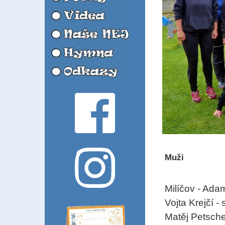
Muži
Milíčov - Ada
Vojta Krejčí -
Matěj Petsch