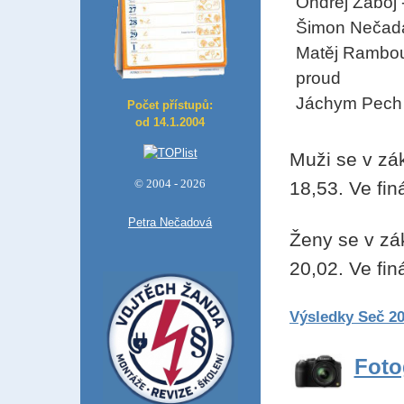
Ondřej Záboj 
Šimon Nečada
Matěj Rambou
proud
Jáchym Pech 
Počet přístupů:
od 14.1.2004
Muži se v zák
© 2004 - 2026
18,53. Ve fin
Petra Nečadová
Ženy se v zá
20,02. Ve fin
Výsledky Seč 2
Foto