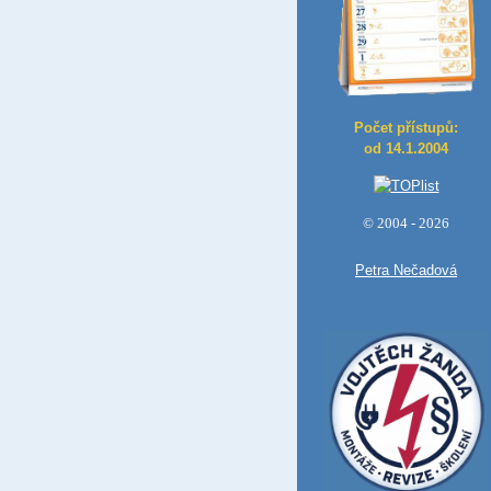
Počet přístupů:
od 14.1.2004
© 2004 - 2026
Petra Nečadová