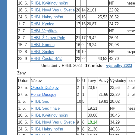
10. 6.
RHBL Květinov noční
NP
nese
18. 6.
RHBL Nová Ves u Světlé
20
14
21,61
22,02
24. 6.
RHBL Habry noční
19
16
25,53
26,52
1. 7.
RHBL Kynice
17
16
20,87
24,72
2. 7.
RHBL Vepříkov
NP
nese
8. 7.
RHBL Žižkovo Pole
21
17
19,42
26,91
15. 7.
RHBL Kámen
16
9
19,24
20,98
12. 8.
RHBL Smilov
19
19
NP
rozp
23. 9.
RHBL Česká Bělá
23
22
43,53
43,70
Umístění v RHBL 2023 -
17. místo -
výsledky 2023
Ženy
Datum
Název
D
U
Levý
Pravý
Výsledný
poz
27. 5.
Okrsek Dušejov
2
1
20,97
23,56
širo
27. 5.
Pohár Dušejov
2
1
21,66
22,29
širo
3. 6.
RHBL Seč
10
5
19,81
20,02
3. 6.
RHBL Seč finále
19,21
NP
nes
10. 6.
RHBL Květinov noční
30,08
30,45
18. 6.
RHBL Nová Ves u Světlé
9
8
18,14
34,29
24. 6.
RHBL Habry noční
8
8
21,36
46,36