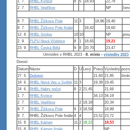
1. 7.
RHBL Kynice
8
5
18,93
22,78
2. 7.
RHBL Vepříkov
NP
čer
8. 7.
RHBL Žižkovo Pole
11
3
18,96
19,40
8. 7.
RHBL Žižkovo Pole finále
18,42
19,60
12. 8.
RHBL Smilov
10
10
NP
prou
2. 9.
PLPU Nová Včelnice
8
1
18,65
19,21
23. 9.
RHBL Česká Bělá
9
8
20,70
23,47
Umístění v RHBL 2023 -
8. místo
-
výsledky 2023
Dorost
Datum
Název
D
U
Levý
Pravý
Výsledný
pozn
27. 5.
Dušejov
21,60
21,85
širok
18. 6.
RHBL Nová Ves u Světlé
11
3
19,38
19,45
24. 6.
RHBL Habry noční
8
2
21,45
21,66
1. 7.
RHBL Kynice
34,13
34,19
2. 7.
RHBL Vepříkov
2
19,18
20,34
8. 7.
RHBL Žižkovo Pole
9
3
18,59
18,99
8. 7.
RHBL Žižkovo Pole finále
4
4
23,52
23,72
15. 8.
RHBL Kámen
11
2
18,22
18,53
15. 8.
RHBL Kámen finále
NP