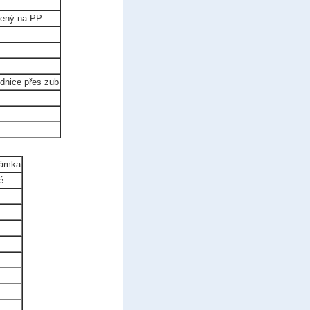
vený na PP
dnice přes zub
ámka
é