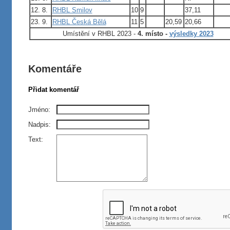
12. 8.
RHBL Smilov
10
9
37,11
23. 9.
RHBL Česká Bělá
11
5
20,59
20,66
U
místění v RHBL 2023 -
4. místo -
výsledky 2023
Komentáře
Přidat komentář
Jméno:
Nadpis:
Text: