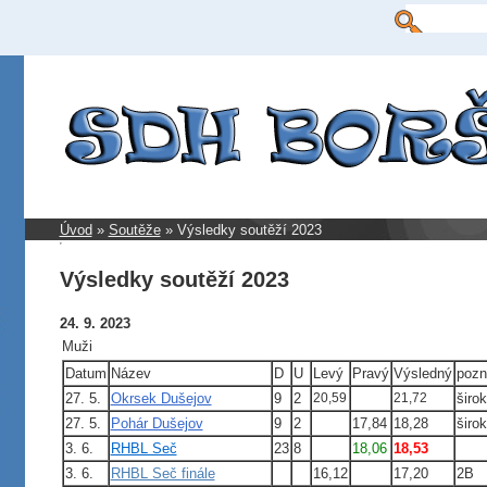
Úvod
»
Soutěže
»
Výsledky soutěží 2023
Výsledky soutěží 2023
24. 9. 2023
Muži
Datum
Název
D
U
Levý
Pravý
Výsledný
poz
27. 5.
Okrsek Dušejov
9
2
20,59
21,72
širo
27. 5.
Pohár Dušejov
9
2
17,84
18,28
širo
3. 6.
RHBL Seč
23
8
18,06
18,53
3. 6.
RHBL Seč finále
16,12
17,20
2B