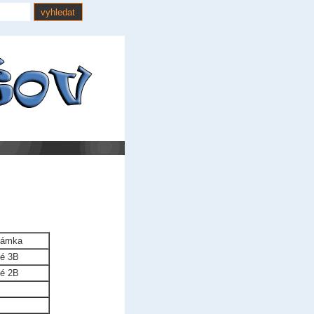
námka
ké 3B
ké 2B