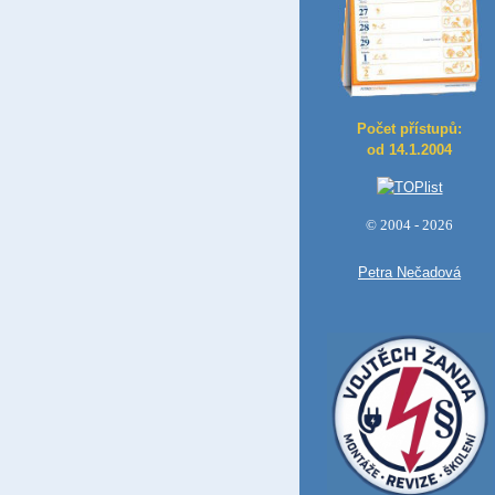
Počet přístupů:
od 14.1.2004
© 2004 - 2026
Petra Nečadová