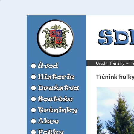
Úvod
»
Tréninky
»
Tré
Trénink holky