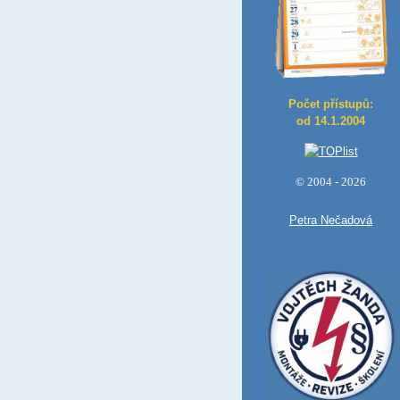
Počet přístupů:
od 14.1.2004
© 2004 - 2026
Petra Nečadová