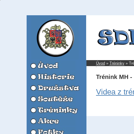
Úvod
»
Tréninky
»
Tr
Trénink MH - 
Videa z tré