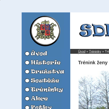
Úvod
»
Tréninky
»
Tré
Trénink ženy 