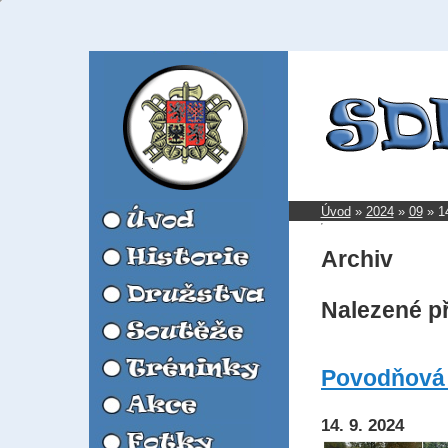
Úvod
»
2024
»
09
»
1
Archiv
Nalezené p
Povodňová h
14. 9. 2024