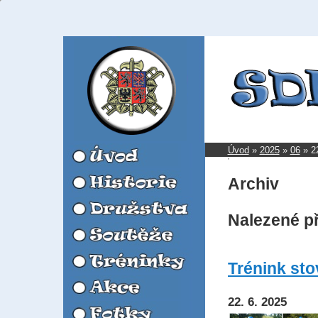
Úvod
»
2025
»
06
»
2
Archiv
Nalezené p
Trénink stov
22. 6. 2025