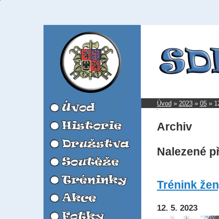
Úvod
»
2023
»
05
»
1
Archiv
Nalezené p
Trénink žen
12. 5. 2023