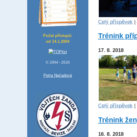
Celý příspěvek
|
Trénink příp
Počet přístupů:
od 14.1.2004
17. 8. 2018
© 2004 - 2026
Petra Nečadová
Celý příspěvek
|
Trénink žen
16. 8. 2018