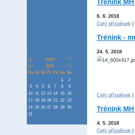
Trénink MH s
6. 6. 2018
Celý příspěvek
|
Trénink - m
24. 5. 2018
<<
srpen
>>
<<
2026
>>
Po
Út
St
Čt
Pá
So
Ne
1
2
3
4
5
6
7
8
9
10
11
12
13
14
15
16
Celý příspěvek
|
17
18
19
20
21
22
23
24
25
26
27
28
29
30
Trénink MH 
31
4. 5. 2018
Celý příspěvek
|