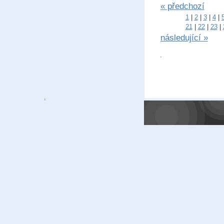
« předchozí
1
|
2
|
3
|
4
|
21
|
22
|
23
|
následující »