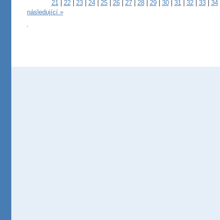
21
|
22
|
23
|
24
|
25
|
26
|
27
|
28
|
29
|
30
|
31
|
32
|
33
|
34
následující »