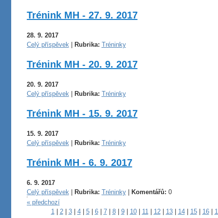
Trénink MH - 27. 9. 2017
28. 9. 2017
Celý příspěvek
|
Rubrika:
Tréninky
Trénink MH - 20. 9. 2017
20. 9. 2017
Celý příspěvek
|
Rubrika:
Tréninky
Trénink MH - 15. 9. 2017
15. 9. 2017
Celý příspěvek
|
Rubrika:
Tréninky
Trénink MH - 6. 9. 2017
6. 9. 2017
Celý příspěvek
|
Rubrika:
Tréninky
|
Komentářů:
0
« předchozí
1
|
2
|
3
|
4
|
5
|
6
|
7
|
8
|
9
|
10
|
11
|
12
|
13
|
14
|
15
|
16
|
1