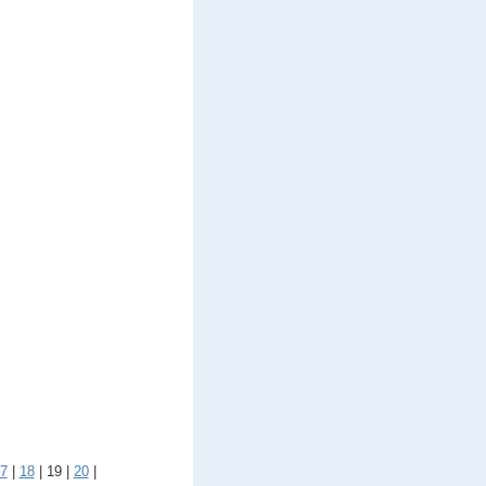
7
|
18
|
19
|
20
|