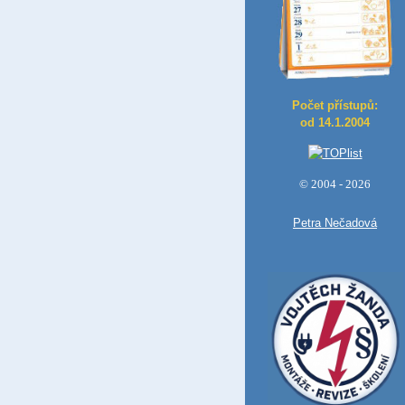
Počet přístupů:
od 14.1.2004
© 2004 - 2026
Petra Nečadová