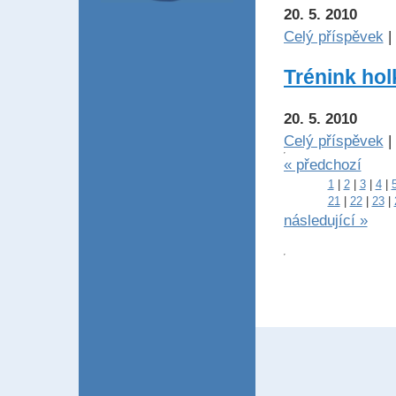
20. 5. 2010
Celý příspěvek
|
Trénink holk
20. 5. 2010
Celý příspěvek
|
« předchozí
1
|
2
|
3
|
4
|
21
|
22
|
23
|
následující »